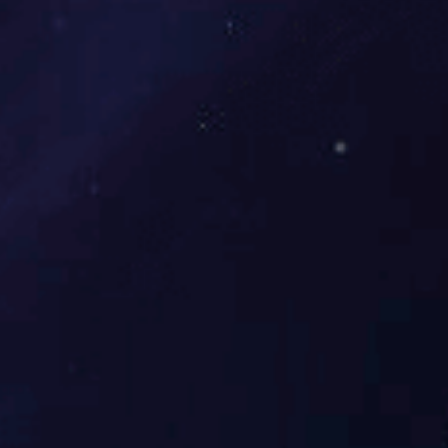
上辊万能式卷板机卷圆