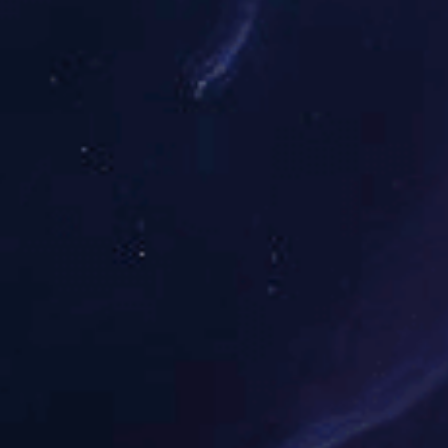
剪板机刀片
+ 卷板机
三辊卷板机
四辊卷板机
二辊卷板机
+ 型材弯曲机
型材弯曲机
视频案例