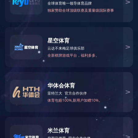
剪板机刀片
+ 卷板机
三辊卷板机
四辊卷板机
二辊卷板机
+ 型材弯曲机
型材弯曲机
全国统一服务热线
180-6895-4999 0513-88621386
地址：南通市海安市工业园区
邮箱：ntctzj@126.com
传真：
0513-88621386