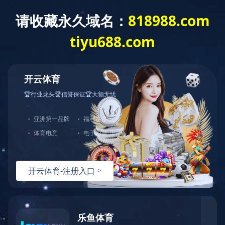
华体会体育官方网站
二辊卷板机
首 页
-
产品中心
-
卷板机
-
二辊卷板机
二辊卷板机
二辊卷板机