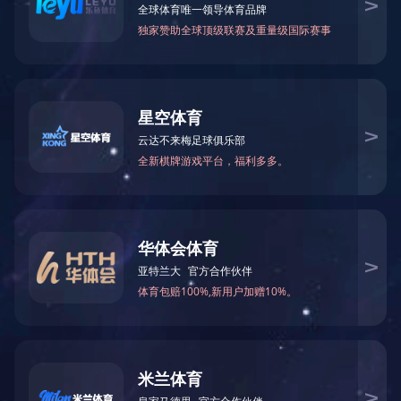
+ 华体会体育官方网站-
电液伺服数控华体会体育官方网站-综
综合赛事平台
合赛事平台
扭轴华体会体育官方网站-综合赛事平
华体会体育官方网站-综合赛事平台
台
模具
数控华体会体育官方网站-综合赛事平
台
+ 剪板机
闸式剪板机
摆式剪板机
机械剪板机
剪板机刀片
+ 卷板机
三辊卷板机
四辊卷板机
二辊卷板机
+ 型材弯曲机
型材弯曲机