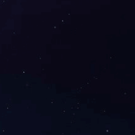
件给用户。提供给用户消费品的采购指南。在机
了解更多信息
请扫一扫加关注