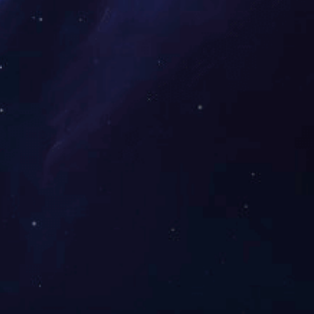
备件的提供建立了强大的供应基础，并以成本价提供配
产品中心
行业优势
86
华体会体育官方
关于创图
网站-综合赛事平
台
剪板机