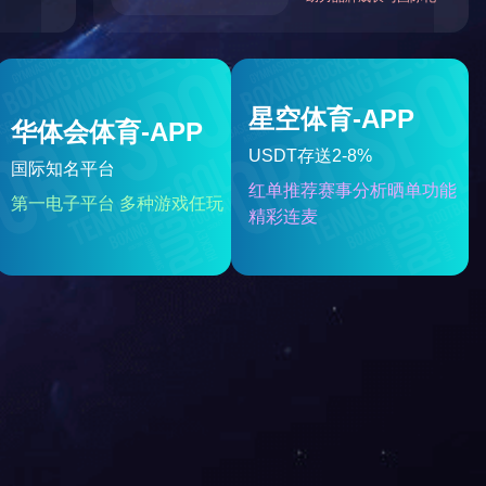
录，并由用户将意见反馈到本单位，对服务人员
培训讲师，负责对用户人员进行操作和设备保
作人员进一步培训提升，直到能独立操作机
行充足的售后人员配备及配件供应。