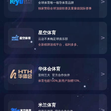
华体会体育官方网站-综合赛事平台 折弯视频
剪板机剪切视频