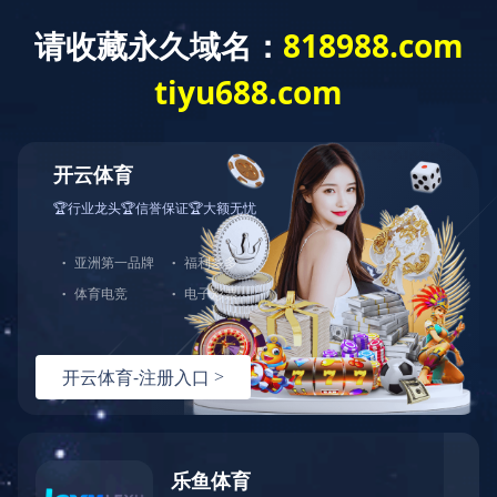
华体会体育官方网站
首 页
-
新闻动态
-
公司动态
数控华体会体育官方网站-综合赛事平台 的设备
维保
发布时间：
作者：创图
咨询热线：18761717758
返回列表
数控华体会体育官方网站-综合赛事平台 的设备维保，分别从日保养
和季度保养来说明
一数控华体会体育官方网站-综合赛事平台 日常点检(一级保养)
每日生产前使用人员必须及时进行日常点检并记录在点检表
中。
二数控华体会体育官方网站-综合赛事平台 周期保养(二、三级