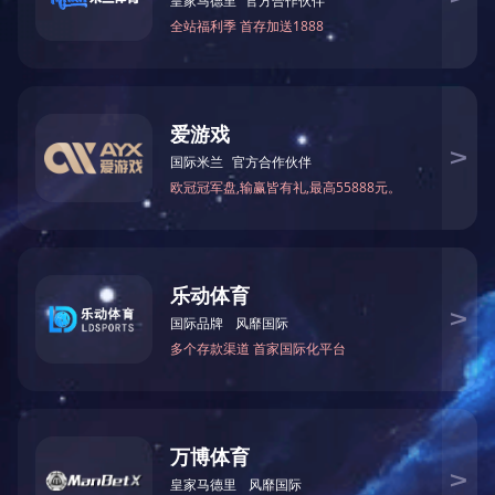
7*24小时免费咨询热线
联系方式：180-6895-4999、 0513-88621386
产品详情
性能特点
技术参数
产品视频
上一个：
没有了
下一个：
没有了
产品分类