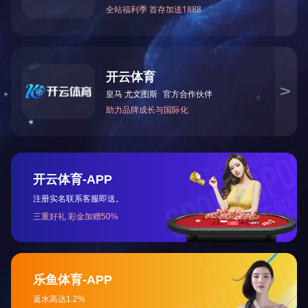
华体会体育官方网站-综合赛事平台
剪板机
卷板机
型材弯曲机
概述
机械剪板机采用抵抗键形式离合器
全国统一服务热线
180-6895-4999 0513-88621386
结构和开式齿轮传动，并采用较先进电
地址：南通市海安市工业园区