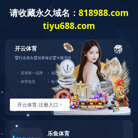
华体会体育官方网站
首 页
-
产品中心
-
剪板机
-
机械剪板机